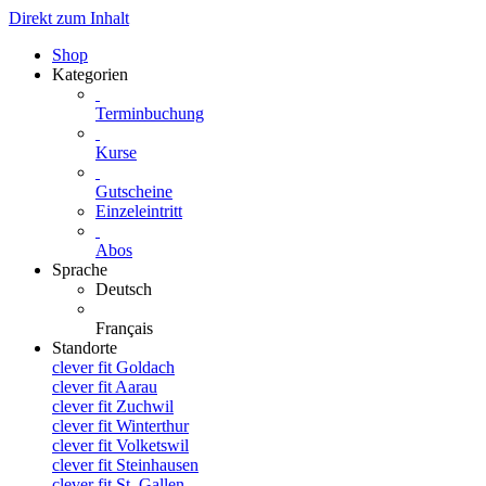
Direkt zum Inhalt
Shop
Kategorien
Terminbuchung
Kurse
Gutscheine
Einzeleintritt
Abos
Sprache
Deutsch
Français
Standorte
clever fit Goldach
clever fit Aarau
clever fit Zuchwil
clever fit Winterthur
clever fit Volketswil
clever fit Steinhausen
clever fit St. Gallen