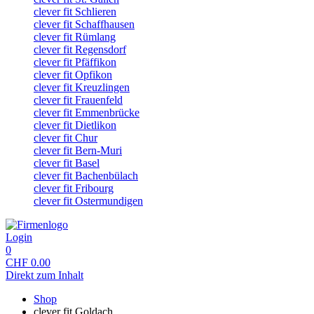
clever fit Schlieren
clever fit Schaffhausen
clever fit Rümlang
clever fit Regensdorf
clever fit Pfäffikon
clever fit Opfikon
clever fit Kreuzlingen
clever fit Frauenfeld
clever fit Emmenbrücke
clever fit Dietlikon
clever fit Chur
clever fit Bern-Muri
clever fit Basel
clever fit Bachenbülach
clever fit Fribourg
clever fit Ostermundigen
Login
0
CHF
0.00
Direkt zum Inhalt
Shop
clever fit Goldach