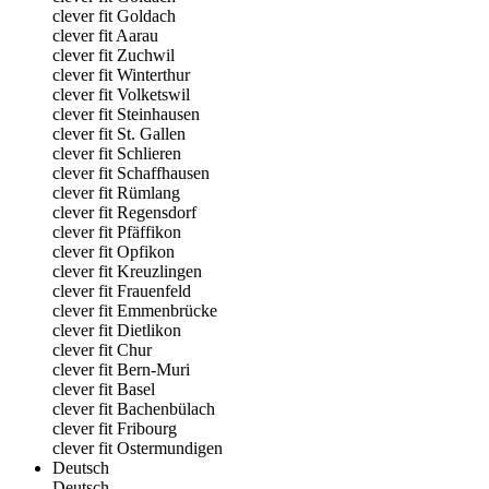
clever fit Goldach
clever fit Aarau
clever fit Zuchwil
clever fit Winterthur
clever fit Volketswil
clever fit Steinhausen
clever fit St. Gallen
clever fit Schlieren
clever fit Schaffhausen
clever fit Rümlang
clever fit Regensdorf
clever fit Pfäffikon
clever fit Opfikon
clever fit Kreuzlingen
clever fit Frauenfeld
clever fit Emmenbrücke
clever fit Dietlikon
clever fit Chur
clever fit Bern-Muri
clever fit Basel
clever fit Bachenbülach
clever fit Fribourg
clever fit Ostermundigen
Deutsch
Deutsch