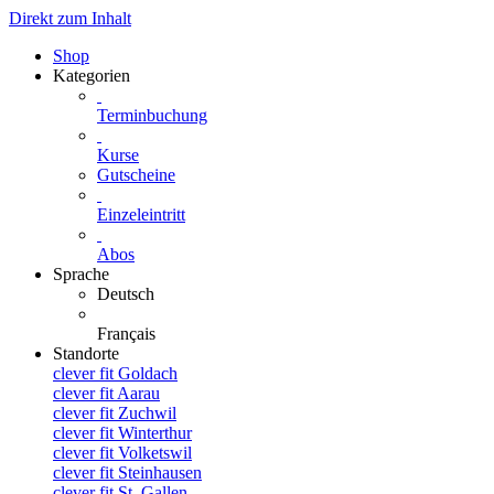
Direkt zum Inhalt
Shop
Kategorien
Terminbuchung
Kurse
Gutscheine
Einzeleintritt
Abos
Sprache
Deutsch
Français
Standorte
clever fit Goldach
clever fit Aarau
clever fit Zuchwil
clever fit Winterthur
clever fit Volketswil
clever fit Steinhausen
clever fit St. Gallen