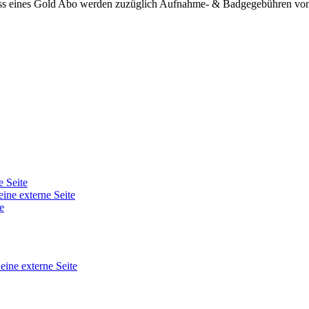
ss eines Gold Abo werden zuzüglich Aufnahme- & Badgegebühren von 
e Seite
eine externe Seite
e
 eine externe Seite