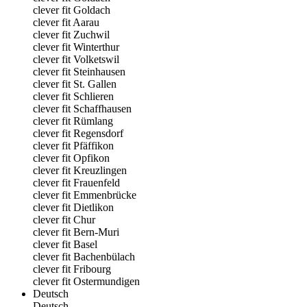
clever fit Goldach
clever fit Aarau
clever fit Zuchwil
clever fit Winterthur
clever fit Volketswil
clever fit Steinhausen
clever fit St. Gallen
clever fit Schlieren
clever fit Schaffhausen
clever fit Rümlang
clever fit Regensdorf
clever fit Pfäffikon
clever fit Opfikon
clever fit Kreuzlingen
clever fit Frauenfeld
clever fit Emmenbrücke
clever fit Dietlikon
clever fit Chur
clever fit Bern-Muri
clever fit Basel
clever fit Bachenbülach
clever fit Fribourg
clever fit Ostermundigen
Deutsch
Deutsch