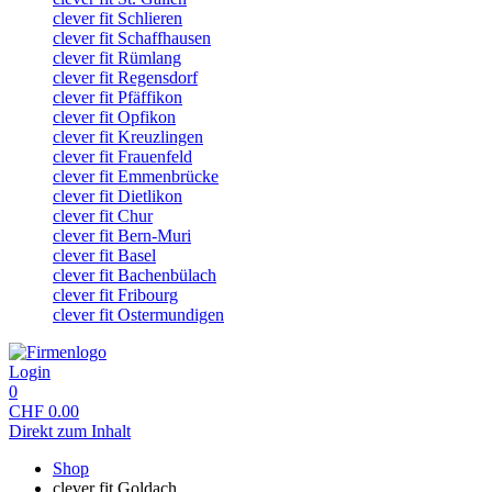
clever fit Schlieren
clever fit Schaffhausen
clever fit Rümlang
clever fit Regensdorf
clever fit Pfäffikon
clever fit Opfikon
clever fit Kreuzlingen
clever fit Frauenfeld
clever fit Emmenbrücke
clever fit Dietlikon
clever fit Chur
clever fit Bern-Muri
clever fit Basel
clever fit Bachenbülach
clever fit Fribourg
clever fit Ostermundigen
Login
0
CHF
0.00
Direkt zum Inhalt
Shop
clever fit Goldach