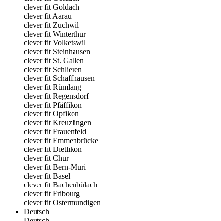
clever fit Goldach
clever fit Aarau
clever fit Zuchwil
clever fit Winterthur
clever fit Volketswil
clever fit Steinhausen
clever fit St. Gallen
clever fit Schlieren
clever fit Schaffhausen
clever fit Rümlang
clever fit Regensdorf
clever fit Pfäffikon
clever fit Opfikon
clever fit Kreuzlingen
clever fit Frauenfeld
clever fit Emmenbrücke
clever fit Dietlikon
clever fit Chur
clever fit Bern-Muri
clever fit Basel
clever fit Bachenbülach
clever fit Fribourg
clever fit Ostermundigen
Deutsch
Deutsch