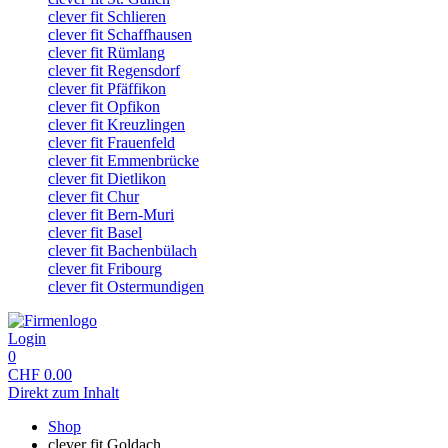
clever fit Schlieren
clever fit Schaffhausen
clever fit Rümlang
clever fit Regensdorf
clever fit Pfäffikon
clever fit Opfikon
clever fit Kreuzlingen
clever fit Frauenfeld
clever fit Emmenbrücke
clever fit Dietlikon
clever fit Chur
clever fit Bern-Muri
clever fit Basel
clever fit Bachenbülach
clever fit Fribourg
clever fit Ostermundigen
Login
0
CHF
0.00
Direkt zum Inhalt
Shop
clever fit Goldach