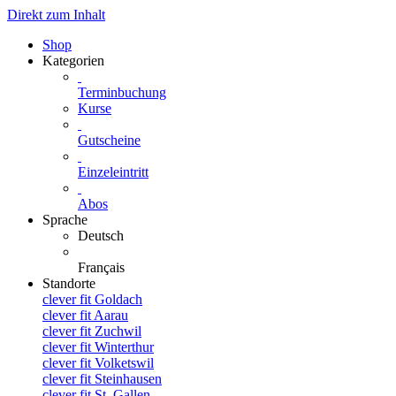
Direkt zum Inhalt
Shop
Kategorien
Terminbuchung
Kurse
Gutscheine
Einzeleintritt
Abos
Sprache
Deutsch
Français
Standorte
clever fit Goldach
clever fit Aarau
clever fit Zuchwil
clever fit Winterthur
clever fit Volketswil
clever fit Steinhausen
clever fit St. Gallen