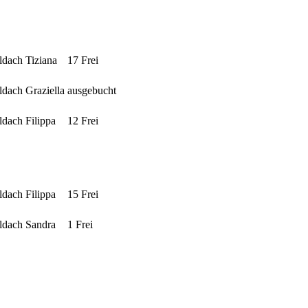
oldach
Tiziana
17 Frei
oldach
Graziella
ausgebucht
oldach
Filippa
12 Frei
oldach
Filippa
15 Frei
oldach
Sandra
1 Frei