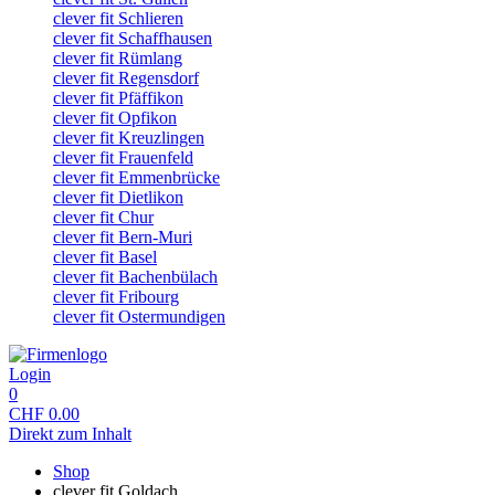
clever fit Schlieren
clever fit Schaffhausen
clever fit Rümlang
clever fit Regensdorf
clever fit Pfäffikon
clever fit Opfikon
clever fit Kreuzlingen
clever fit Frauenfeld
clever fit Emmenbrücke
clever fit Dietlikon
clever fit Chur
clever fit Bern-Muri
clever fit Basel
clever fit Bachenbülach
clever fit Fribourg
clever fit Ostermundigen
Login
0
CHF
0.00
Direkt zum Inhalt
Shop
clever fit Goldach