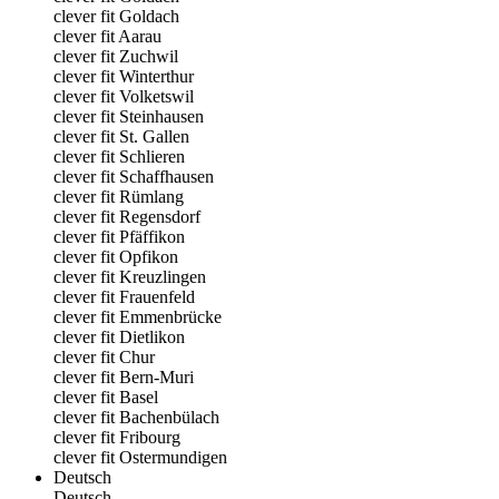
clever fit Goldach
clever fit Aarau
clever fit Zuchwil
clever fit Winterthur
clever fit Volketswil
clever fit Steinhausen
clever fit St. Gallen
clever fit Schlieren
clever fit Schaffhausen
clever fit Rümlang
clever fit Regensdorf
clever fit Pfäffikon
clever fit Opfikon
clever fit Kreuzlingen
clever fit Frauenfeld
clever fit Emmenbrücke
clever fit Dietlikon
clever fit Chur
clever fit Bern-Muri
clever fit Basel
clever fit Bachenbülach
clever fit Fribourg
clever fit Ostermundigen
Deutsch
Deutsch