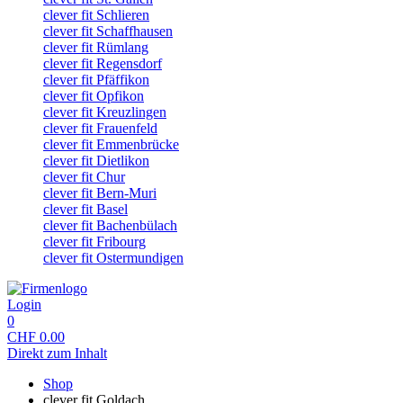
clever fit Schlieren
clever fit Schaffhausen
clever fit Rümlang
clever fit Regensdorf
clever fit Pfäffikon
clever fit Opfikon
clever fit Kreuzlingen
clever fit Frauenfeld
clever fit Emmenbrücke
clever fit Dietlikon
clever fit Chur
clever fit Bern-Muri
clever fit Basel
clever fit Bachenbülach
clever fit Fribourg
clever fit Ostermundigen
Login
0
CHF
0.00
Direkt zum Inhalt
Shop
clever fit Goldach