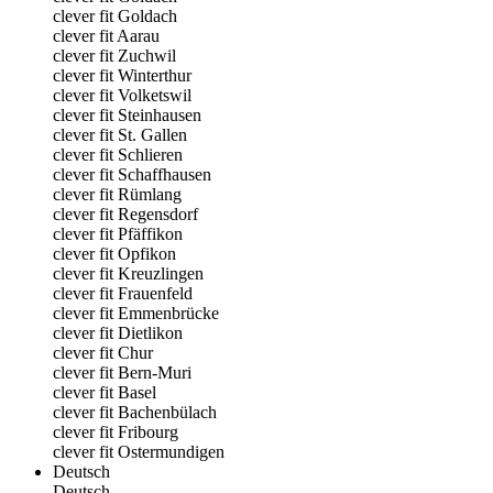
clever fit Goldach
clever fit Aarau
clever fit Zuchwil
clever fit Winterthur
clever fit Volketswil
clever fit Steinhausen
clever fit St. Gallen
clever fit Schlieren
clever fit Schaffhausen
clever fit Rümlang
clever fit Regensdorf
clever fit Pfäffikon
clever fit Opfikon
clever fit Kreuzlingen
clever fit Frauenfeld
clever fit Emmenbrücke
clever fit Dietlikon
clever fit Chur
clever fit Bern-Muri
clever fit Basel
clever fit Bachenbülach
clever fit Fribourg
clever fit Ostermundigen
Deutsch
Deutsch