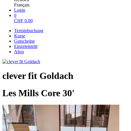
Français
Login
0
CHF
0.00
Terminbuchung
Kurse
Gutscheine
Einzeleintritt
Abos
clever fit Goldach
Les Mills Core 30'