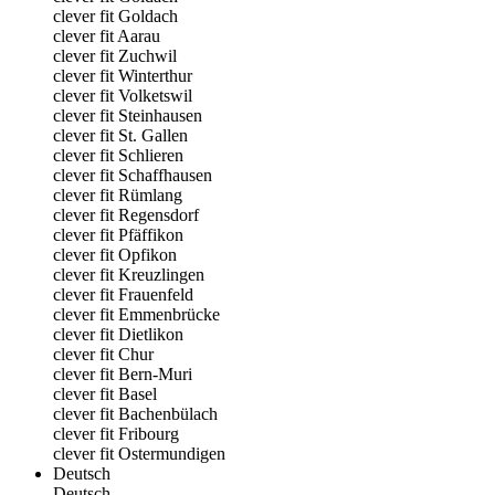
clever fit Goldach
clever fit Aarau
clever fit Zuchwil
clever fit Winterthur
clever fit Volketswil
clever fit Steinhausen
clever fit St. Gallen
clever fit Schlieren
clever fit Schaffhausen
clever fit Rümlang
clever fit Regensdorf
clever fit Pfäffikon
clever fit Opfikon
clever fit Kreuzlingen
clever fit Frauenfeld
clever fit Emmenbrücke
clever fit Dietlikon
clever fit Chur
clever fit Bern-Muri
clever fit Basel
clever fit Bachenbülach
clever fit Fribourg
clever fit Ostermundigen
Deutsch
Deutsch