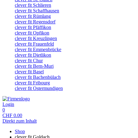
clever fit Schlieren
clever fit Schaffhausen
clever fit Rümlang
clever fit Regensdorf
clever fit Pfäffikon
clever fit Opfikon
clever fit Kreuzlingen
clever fit Frauenfeld
clever fit Emmenbrücke
clever fit Dietlikon
clever fit Chur
clever fit Bern-Muri
clever fit Basel
clever fit Bachenbülach
clever fit Fribourg
clever fit Ostermundigen
Login
0
CHF
0.00
Direkt zum Inhalt
Shop
clever fit Goldach